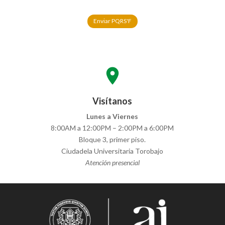
Enviar PQRS'F
location_on
Visítanos
Lunes a Viernes
8:00AM a 12:00PM – 2:00PM a 6:00PM
Bloque 3, primer piso.
Ciudadela Universitaria Torobajo
Atención presencial