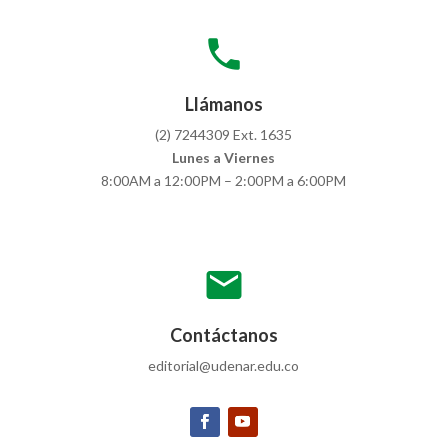
local_phone
Llámanos
(2) 7244309 Ext. 1635
Lunes a Viernes
8:00AM a 12:00PM – 2:00PM a 6:00PM
mail
Contáctanos
editorial@udenar.edu.co