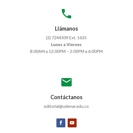
local_phone
Llámanos
(2) 7244309 Ext. 1635
Lunes a Viernes
8:00AM a 12:00PM – 2:00PM a 6:00PM
mail
Contáctanos
editorial@udenar.edu.co