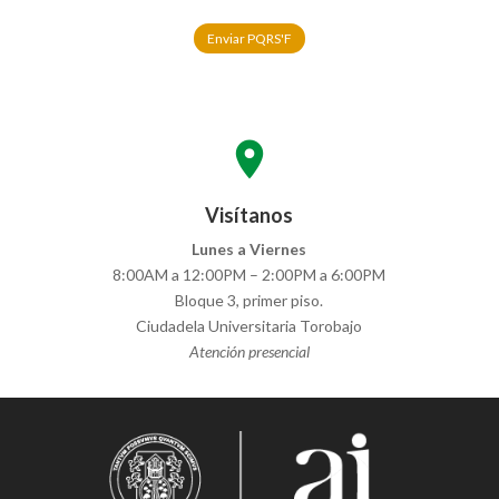
Enviar PQRS'F
location_on
Visítanos
Lunes a Viernes
8:00AM a 12:00PM – 2:00PM a 6:00PM
Bloque 3, primer piso.
Ciudadela Universitaria Torobajo
Atención presencial