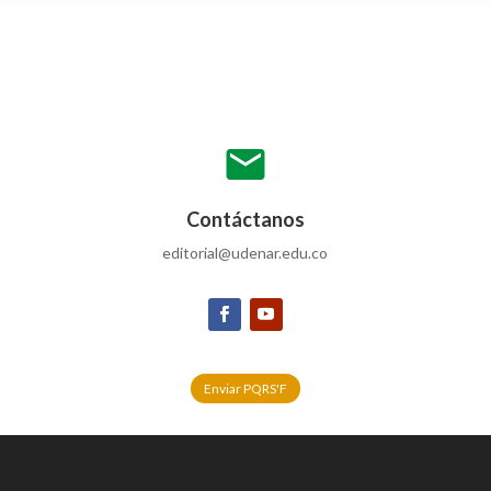
mail
Contáctanos
editorial@udenar.edu.co
Enviar PQRS'F