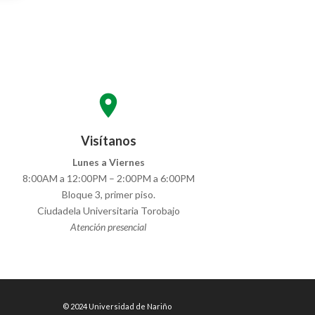
location_on
Visítanos
Lunes a Viernes
8:00AM a 12:00PM – 2:00PM a 6:00PM
Bloque 3, primer piso.
Ciudadela Universitaria Torobajo
Atención presencial
© 2024 Universidad de Nariño