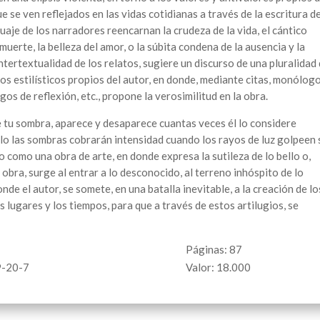
e se ven reflejados en las vidas cotidianas a través de la escritura d
nguaje de los narradores reencarnan la crudeza de la vida, el cántico
muerte, la belleza del amor, o la súbita condena de la ausencia y la
intertextualidad de los relatos, sugiere un discurso de una pluralidad
os estilísticos propios del autor, en donde, mediante citas, monólog
gos de reflexión, etc., propone la verosimilitud en la obra.
 tu sombra, aparece y desaparece cuantas veces él lo considere
lo las sombras cobrarán intensidad cuando los rayos de luz golpeen 
o como una obra de arte, en donde expresa la sutileza de lo bello o,
obra, surge al entrar a lo desconocido, al terreno inhóspito de lo
nde el autor, se somete, en una batalla inevitable, a la creación de lo
s lugares y los tiempos, para que a través de estos artilugios, se
Páginas: 87
9-20-7
Valor: 18.000