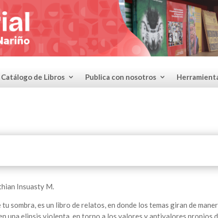
Catálogo de Libros
Publica con nosotros
Herramient
thian Insuasty M.
 tu sombra, es un libro de relatos, en donde los temas giran de mane
 en una elipsis violenta, en torno a los valores y antivalores propios d