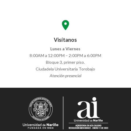
location_on
Visítanos
Lunes a Viernes
8:00AM a 12:00PM – 2:00PM a 6:00PM
Bloque 3, primer piso.
Ciudadela Universitaria Torobajo
Atención presencial