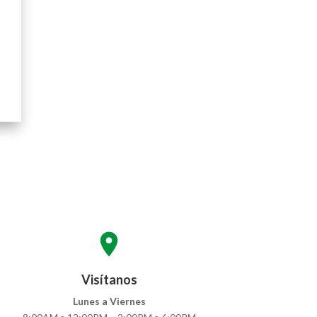
location_on
Visítanos
Lunes a Viernes