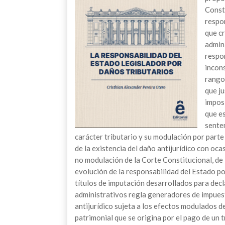
Consti
respo
que cr
admini
respo
incons
rango 
que ju
impos
que e
senten
carácter tributario y su modulación por parte
de la existencia del daño antijurídico con oca
no modulación de la Corte Constitucional, de 
evolución de la responsabilidad del Estado por
títulos de imputación desarrollados para decla
administrativos regla generadores de impuest
antijurídico sujeta a los efectos modulados de
patrimonial que se origina por el pago de un 