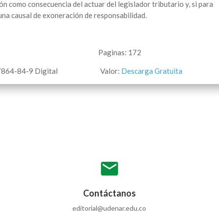
n como consecuencia del actuar del legislador tributario y, si para
guna causal de exoneración de responsabilidad.
igital Paginas: 172
864-84-9 Digital Valor:
Descarga Gratuita
mail
Contáctanos
editorial@udenar.edu.co