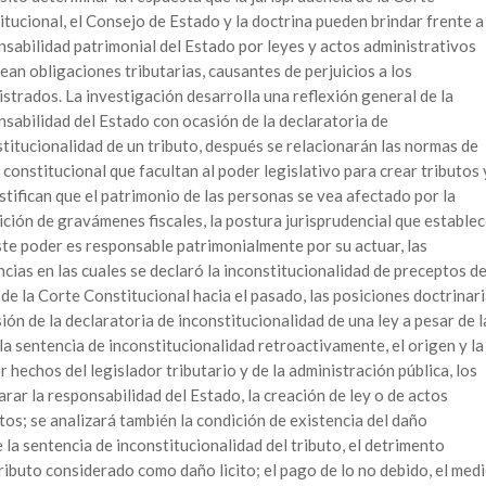
tucional, el Consejo de Estado y la doctrina pueden brindar frente a
nsabilidad patrimonial del Estado por leyes y actos administrativos
ean obligaciones tributarias, causantes de perjuicios a los
strados. La investigación desarrolla una reflexión general de la
nsabilidad del Estado con ocasión de la declaratoria de
titucionalidad de un tributo, después se relacionarán las normas de
constitucional que facultan al poder legislativo para crear tributos 
stifican que el patrimonio de las personas se vea afectado por la
ición de gravámenes fiscales, la postura jurisprudencial que estable
ste poder es responsable patrimonialmente por su actuar, las
cias en las cuales se declaró la inconstitucionalidad de preceptos d
 de la Corte Constitucional hacia el pasado, las posiciones doctrinar
sión de la declaratoria de inconstitucionalidad de una ley a pesar de l
la sentencia de inconstitucionalidad retroactivamente, el origen y la
 hechos del legislador tributario y de la administración pública, los
rar la responsabilidad del Estado, la creación de ley o de actos
os; se analizará también la condición de existencia del daño
 la sentencia de inconstitucionalidad del tributo, el detrimento
tributo considerado como daño licito; el pago de lo no debido, el med